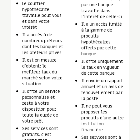
Le courtier
par une banque
hypothécaire
travaille dans
travaille pour vous
l’intérêt de celle-ci
et dans votre
Il a un accès limité
intérêt
à la gamme de
Il a accès à de
produits
nombreux prêteurs
hypothécaires
dont les banques et
offerts par cette
les prêteurs privés
banque
Il est en mesure
Il offre uniquement
d’obtenir le
le taux en vigueur
meilleur taux du
de cette banque
marché selon votre
Il envoie un rapport
situation
annuel et un avis de
Il offre un service
renouvellement par
personnalisé et
la poste
reste à votre
Il ne peut vous
disposition pour
proposer les
toute la durée de
produits d’une autre
votre prêt
institution
Ses services sont
financière
gratuits, c’est
Ses services sont à