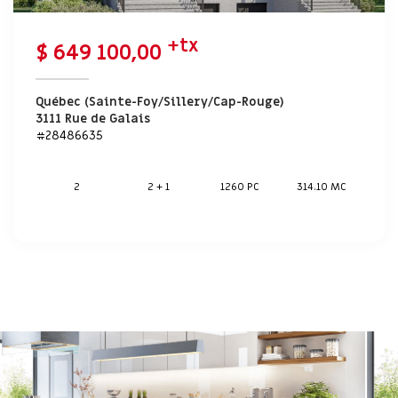
+tx
$ 649 100,00
Québec (Sainte-Foy/Sillery/Cap-Rouge)
3111 Rue de Galais
#28486635
2
2 + 1
1260 PC
314.10 MC