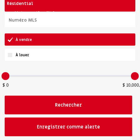
À vendre
À louer
$ 0
$ 10,000
Rechercher
Enregistrer comme alerte