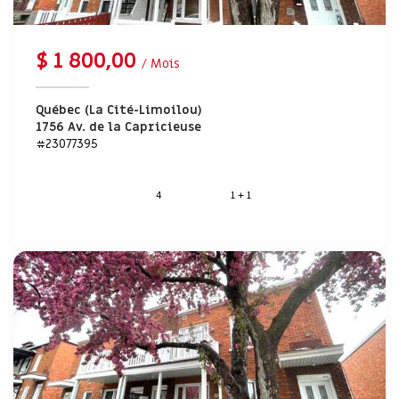
$ 1 800,00
/ Mois
Québec (La Cité-Limoilou)
1756 Av. de la Capricieuse
#23077395
4
1 + 1