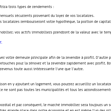
frira trois types de rendements :
mensuels récurrents provenant du loyer de vos locataires.
vos locataires rembourseront votre hypothèque, la portion de capita
obilier; vos actifs immobiliers prendront de la valeur avec le tem
f.
ver votre demeure principale afin de la revendre à profit. D’autre p
touches pour la rénover et la revendre rapidement avec profit. Bre
revenus toute aussi intéressante l’une que l’autre.
on en y ajoutant un logement, vous pourrez accueillir un locatair
 ne sont pas toutes les municipalités et tous les arrondissements
imordial et par conséquent, le marché immobilier sera toujours un 
très grande place dans notre économie et en est même l’un des pilie