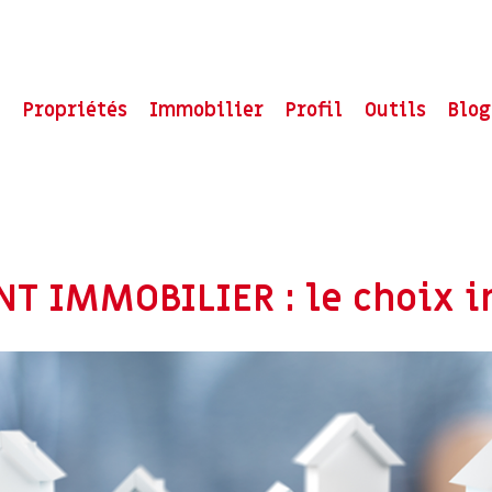
l
Propriétés
Immobilier
Profil
Outils
Blog
T IMMOBILIER : le choix i