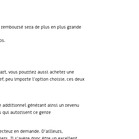
l remboursé sera de plus en plus grande
ps.
art, vous pourriez aussi acheter une
f, peu importe l’option choisie, ces deux
e additionnel générant ainsi un revenu
 qui autorisent ce genre
secteur en demande. D’ailleurs,
rs. Il s’avère donc être un excellent